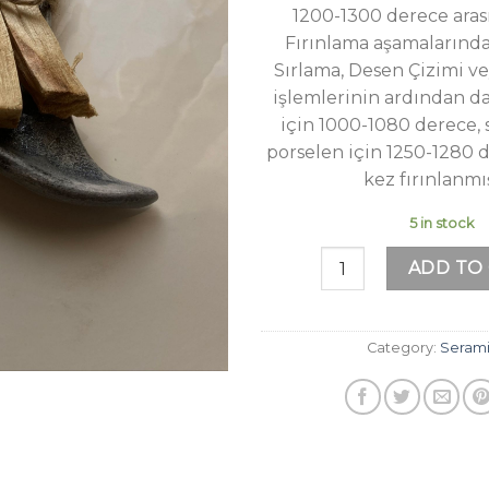
1200-1300 derece aras
Fırınlama aşamalarında
Sırlama, Desen Çizimi v
işlemlerinin ardından da
için 1000-1080 derece,
porselen için 1250-1280 
kez fırınlanmış
5 in stock
Yeni Ay quantity
ADD TO
Category:
Serami