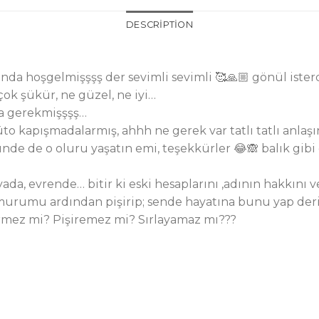
DESCRIPTION
nda hoşgelmişşşş der sevimli sevimli 🥰🙏🏼 gönül isterd
 çok şükür, ne güzel, ne iyi…
a gerekmişşşş…
 kapışmadalarmış, ahhh ne gerek var tatlı tatlı anlaşın
e de o oluru yaşatın emi, teşekkürler 😂🙈 balık gibi 
ada, evrende… bitir ki eski hesaplarını ,adının hakkını 
urumu ardından pişirip; sende hayatına bunu yap de
rmez mi? Pişiremez mi? Sırlayamaz mı???