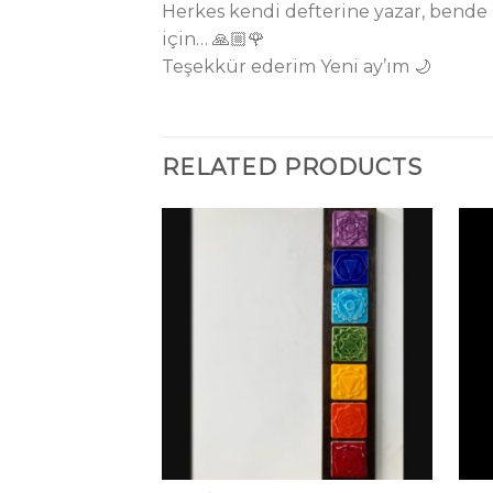
Herkes kendi defterine yazar, bende
için… 🙏🏼🌹
Teşekkür ederim Yeni ay’ım 🌙
RELATED PRODUCTS