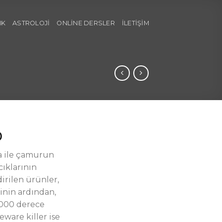
IK
ASTROLOJI
ONLINE DERSLER
İLETIŞIM
0
 ile çamurun
cıklarının
irilen ürünler,
inin ardından,
1000 derece
eware killer ise