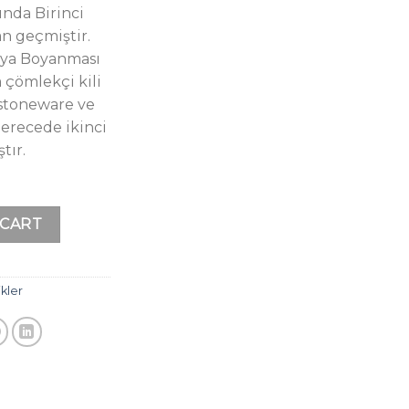
ında Birinci
n geçmiştir.
eya Boyanması
 çömlekçi kili
 stoneware ve
derecede ikinci
tır.
 CART
kler