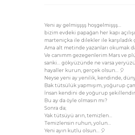
Yeni ay gelmişşşş hoşgelmişşş…
bizim evdeki papağan her kapı açılışı
marteniçka ile dilekler ile karşıladık
Ama alt metinde yazanları okumak d
Ve canımm gezegenlerim Mars ve plüto
sanki… gökyüzünde ne varsa yeryüzünd
hayaller kurun, gerçek olsun… 🎈
Neyse yeni ay yenilik, kendinde, düny
Bak tütsülük yapmışım, yoğurup çam
İnsan kendini de yoğurup şekillendi
Bu ay da öyle olmasın mı?
Sonra da;
Yak tütsüyü arın, temizlen…
Temizlensin ruhun, yolun…
Yeni ayın kutlu olsun… 🎈