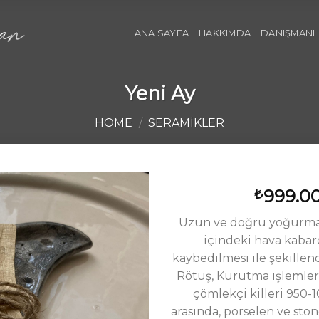
ANA SAYFA
HAKKIMDA
DANIŞMANL
Yeni Ay
HOME
/
SERAMIKLER
999.0
₺
Uzun ve doğru yoğurma
içindeki hava kabar
kaybedilmesi ile şekillend
Rötuş, Kurutma işlemler
çömlekçi killeri 950-
arasında, porselen ve ston