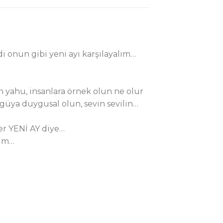
i onun gibi yeni ayı karşılayalım…
 yahu, insanlara örnek olun ne olur
güya duygusal olun, sevin sevilin…
ver YENİ AY diye…
rim…