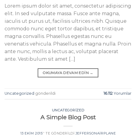
Lorem ipsum dolor sit amet, consectetur adipiscing
elit. In sed vulputate massa. Fusce ante magna,
iaculis ut purus ut, facilisis ultrices nibh. Quisque
commodo nunc eget tortor dapibus, et tristique
magna convallis. Phasellus egestas nunc eu
venenatis vehicula. Phasellus et magna nulla. Proin
ante nunc, mollis a lectus ac, volutpat placerat
ante. Vestibulum sit amet […]
OKUMAYA DEVAM EDIN
→
Uncategorized
gönderildi
16.112
Yorumlar
UNCATEGORIZED
A Simple Blog Post
13 EKIM 2015
’' TE GÖNDERILDI
JEFFERSONAIRPLANE