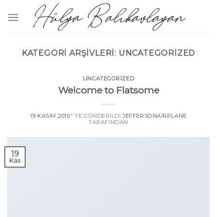
Skip
to
content
KATEGORI ARŞIVLERI:
UNCATEGORIZED
UNCATEGORIZED
Welcome to Flatsome
19 KASIM 2015
’' TE GÖNDERILDI
JEFFERSONAIRPLANE
TARAFINDAN
19
Kas