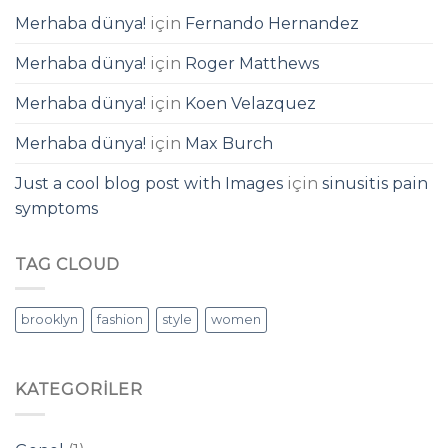
Merhaba dünya!
için
Fernando Hernandez
Merhaba dünya!
için
Roger Matthews
Merhaba dünya!
için
Koen Velazquez
Merhaba dünya!
için
Max Burch
Just a cool blog post with Images
için
sinusitis pain
symptoms
TAG CLOUD
brooklyn
fashion
style
women
KATEGORILER