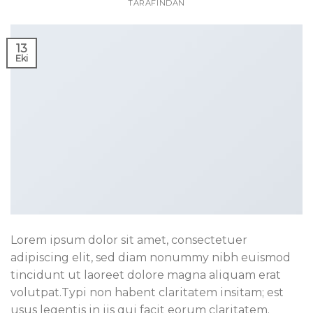
TARAFINDAN
13
Eki
Lorem ipsum dolor sit amet, consectetuer
adipiscing elit, sed diam nonummy nibh euismod
tincidunt ut laoreet dolore magna aliquam erat
volutpat.Typi non habent claritatem insitam; est
usus legentis in iis qui facit eorum claritatem.