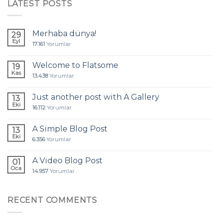
LATEST POSTS
Merhaba dünya!
29
Eyl
17.161
Yorumlar
Welcome to Flatsome
19
Kas
13.438
Yorumlar
Just another post with A Gallery
13
Eki
16.112
Yorumlar
A Simple Blog Post
13
Eki
6.356
Yorumlar
A Video Blog Post
01
Oca
14.957
Yorumlar
RECENT COMMENTS