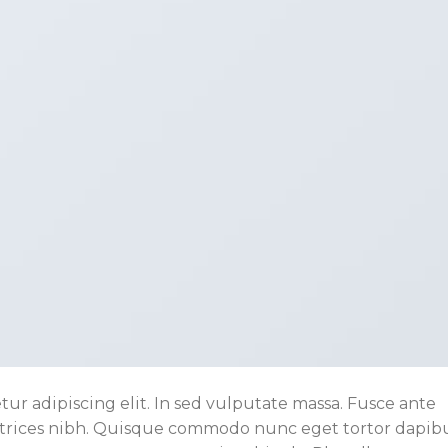
ur adipiscing elit. In sed vulputate massa. Fusce ante
s ultrices nibh. Quisque commodo nunc eget tortor dapibu