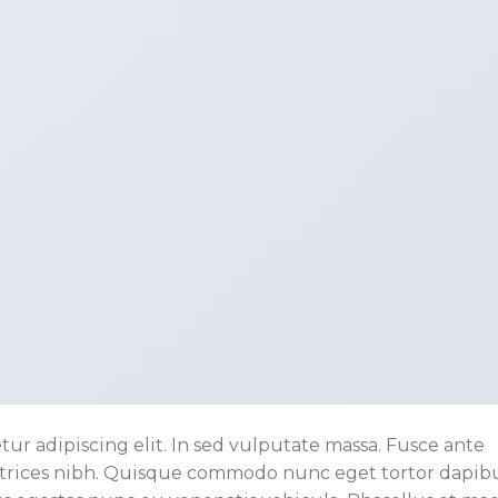
ur adipiscing elit. In sed vulputate massa. Fusce ante
s ultrices nibh. Quisque commodo nunc eget tortor dapibu