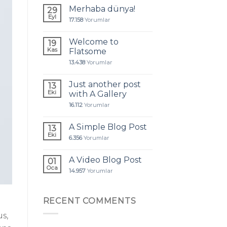
Merhaba dünya!
29
Eyl
17.158
Yorumlar
Welcome to
19
Kas
Flatsome
13.438
Yorumlar
Just another post
13
Eki
with A Gallery
16.112
Yorumlar
A Simple Blog Post
13
Eki
6.356
Yorumlar
A Video Blog Post
01
Oca
14.957
Yorumlar
RECENT COMMENTS
s,