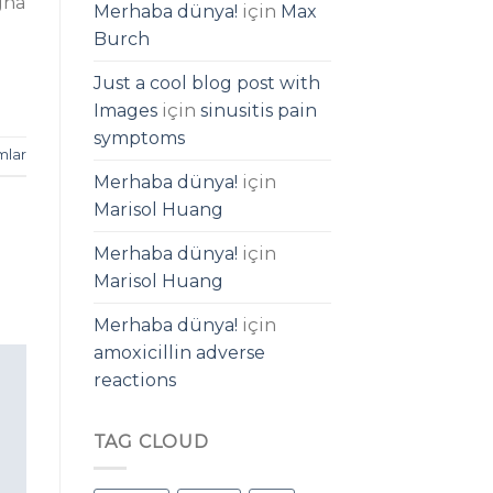
gna
Merhaba dünya!
için
Max
Burch
Just a cool blog post with
Images
için
sinusitis pain
symptoms
mlar
Merhaba dünya!
için
Marisol Huang
Merhaba dünya!
için
Marisol Huang
Merhaba dünya!
için
amoxicillin adverse
reactions
TAG CLOUD