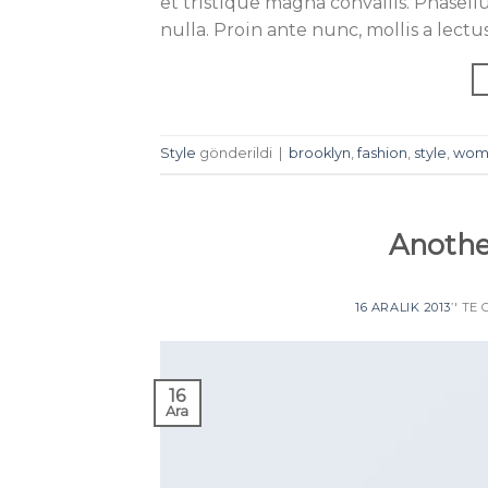
et tristique magna convallis. Phasel
nulla. Proin ante nunc, mollis a lectu
Style
gönderildi
|
brooklyn
,
fashion
,
style
,
wom
Anothe
16 ARALIK 2013
’' TE
16
Ara