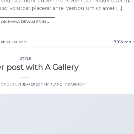
lus egestas nunc eu venenatis vehicula. Phasellus et ma
s ac, volutpat placerat ante. Vestibulum sit amet […]
OKUMAYA DEVAM EDIN
→
en
etiketlendi
7.916
Yoru
STYLE
r post with A Gallery
 GÖNDERILDI
JEFFERSONAIRPLANE
TARAFINDAN